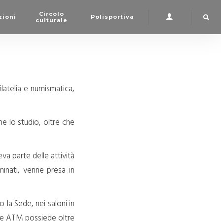
Circolo
zioni
Polisportiva
culturale
ilatelia e numismatica,
che lo studio, oltre che
eva parte delle attività
inati, venne presa in
 la Sede, nei saloni in
one ATM possiede oltre