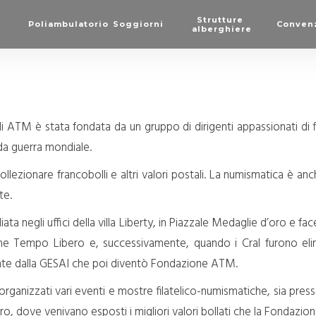
Strutture
Poliambulatorio
Soggiorni
Conven
alberghiere
di ATM è stata fondata da un gruppo di dirigenti appassionati di f
da guerra mondiale.
i collezionare francobolli e altri valori postali. La numismatica è an
te.
ata negli uffici della villa Liberty, in Piazzale Medaglie d’oro e fac
ne Tempo Libero e, successivamente, quando i Cral furono elim
e dalla GESAI che poi diventò Fondazione ATM.
 organizzati vari eventi e mostre filatelico-numismatiche, sia presso
ro, dove venivano esposti i migliori valori bollati che la Fondazi